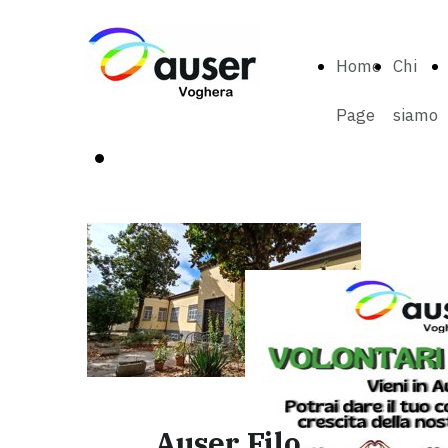
Home
Chi
Page
siamo
UNISCITI A NOI,
DIVENTA
VOLONTARIO
Auser Filo