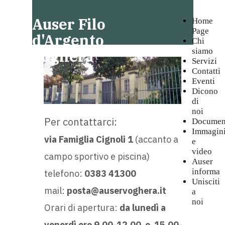
Auser Filo
Home
Page
d'Argento
Chi
siamo
Voghera
Servizi
Contatti
Eventi
Dicono
di
noi
Per contattarci:
Documen
Immagin
via Famiglia Cignoli 1
(accanto a
e
video
campo sportivo e piscina)
Auser
informa
telefono:
0383 41300
Unisciti
mail:
posta@auservoghera.it
a
noi
Orari di apertura:
da lunedì a
venerdì ore 9,00-12,00 e 15,00-