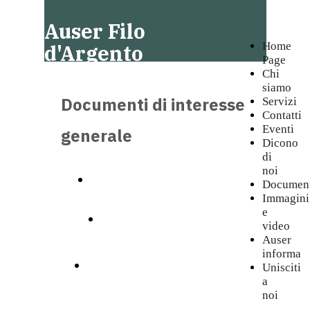
Auser Filo
Home
d'Argento
Page
Voghera
Chi
siamo
Documenti di interesse
Servizi
Contatti
Eventi
generale
Dicono
di
noi
STATUTO auser nazionale
Documen
Immagini
e
CODICE Terzo Settore
video
Auser
informa
BILANCIO SOCIALE Enti
Unisciti
a
noi