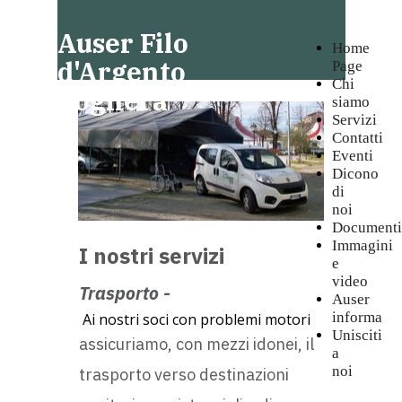
Auser Filo
Home
d'Argento
Page
Chi
Voghera
siamo
Servizi
Contatti
Eventi
Dicono
di
noi
Documenti
Immagini
I nostri servizi
e
video
Trasporto -
Auser
informa
Ai nostri soci con problemi motori
Unisciti
assicuriamo, con mezzi idonei, il
a
noi
trasporto verso destinazioni