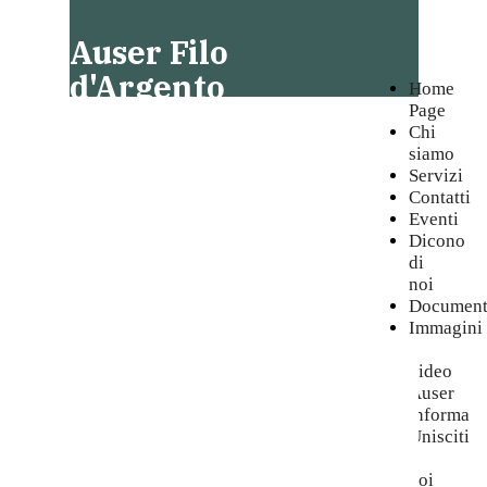
Auser Filo
d'Argento
Home
Page
Voghera
Chi
siamo
Servizi
Contatti
Eventi
Dicono
di
noi
Document
Immagini
e
video
Auser
informa
Unisciti
a
noi